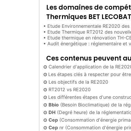
Les domaines de compéte
Thermiques BET LECOBAT 
• Etude Environnementale RE2020 des n
• Etude Thermique RT2012 des nouvelle
• Etude thermique en rénovation TH-C
• Audit énergétique : réglementaire et v
Ces contenus peuvent aus
Calendrier d'application de la RE202
⊙
Les étapes clés à respecter pour êt
⊙
Les objectifs de la RE2020
⊙
RT2012 vs RE2020
⊙
Les différentes étapes d'une constru
⊙
Bbio
(Besoin Bioclimatique) de la r
⊙
DH
(Degré heure) de la réglementat
⊙
Cep
(Consommation d'énergie primai
⊙
Cep
nr (Consommation d'énergie pri
⊙