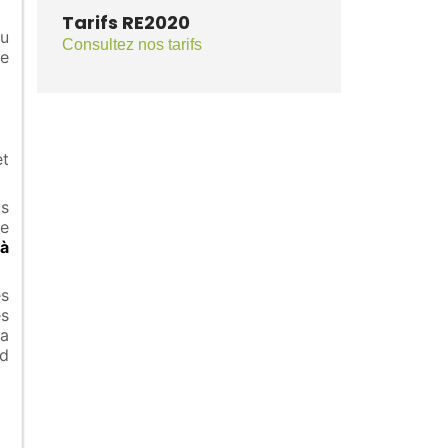
Tarifs RE2020
u
Consultez nos tarifs
re
et
us
de
 à
es
es
a
rd