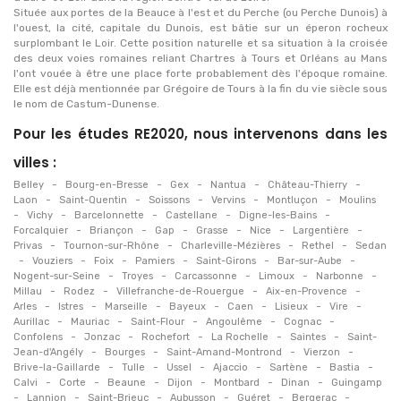
Située aux portes de la Beauce à l'est et du Perche (ou Perche Dunois) à
l'ouest, la cité, capitale du Dunois, est bâtie sur un éperon rocheux
surplombant le Loir. Cette position naturelle et sa situation à la croisée
des deux voies romaines reliant Chartres à Tours et Orléans au Mans
l'ont vouée à être une place forte probablement dès l'époque romaine.
Elle est déjà mentionnée par Grégoire de Tours à la fin du vie siècle sous
le nom de Castum-Dunense.
Pour les études RE2020, nous intervenons dans les
villes :
-
-
-
-
-
Belley
Bourg-en-Bresse
Gex
Nantua
Château-Thierry
-
-
-
-
-
Laon
Saint-Quentin
Soissons
Vervins
Montluçon
Moulins
-
-
-
-
-
Vichy
Barcelonnette
Castellane
Digne-les-Bains
-
-
-
-
-
-
Forcalquier
Briançon
Gap
Grasse
Nice
Largentière
-
-
-
-
Privas
Tournon-sur-Rhône
Charleville-Mézières
Rethel
Sedan
-
-
-
-
-
-
Vouziers
Foix
Pamiers
Saint-Girons
Bar-sur-Aube
-
-
-
-
-
Nogent-sur-Seine
Troyes
Carcassonne
Limoux
Narbonne
-
-
-
-
Millau
Rodez
Villefranche-de-Rouergue
Aix-en-Provence
-
-
-
-
-
-
-
Arles
Istres
Marseille
Bayeux
Caen
Lisieux
Vire
-
-
-
-
-
Aurillac
Mauriac
Saint-Flour
Angoulême
Cognac
-
-
-
-
-
Confolens
Jonzac
Rochefort
La Rochelle
Saintes
Saint-
-
-
-
-
Jean-d'Angély
Bourges
Saint-Amand-Montrond
Vierzon
-
-
-
-
-
-
Brive-la-Gaillarde
Tulle
Ussel
Ajaccio
Sartène
Bastia
-
-
-
-
-
-
Calvi
Corte
Beaune
Dijon
Montbard
Dinan
Guingamp
-
-
-
-
-
-
Lannion
Saint-Brieuc
Aubusson
Guéret
Bergerac