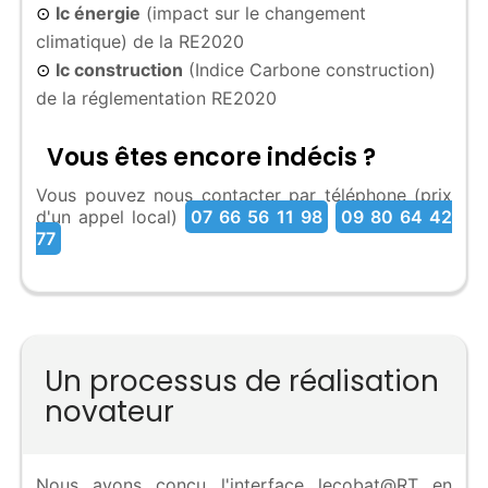
Ic énergie
(impact sur le changement
⊙
climatique) de la RE2020
Ic construction
(Indice Carbone construction)
⊙
de la réglementation RE2020
Vous êtes encore indécis ?
Vous pouvez nous contacter par téléphone (prix
d'un appel local)
07 66 56 11 98
09 80 64 42
77
Un processus de réalisation
novateur
Nous avons conçu l'interface lecobat@RT en