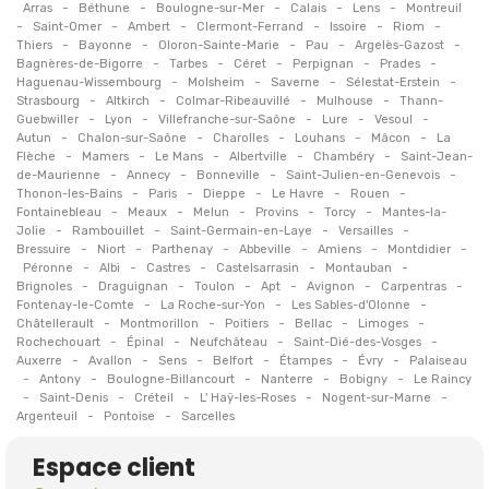
-
-
-
-
-
Arras
Béthune
Boulogne-sur-Mer
Calais
Lens
Montreuil
-
-
-
-
-
-
Saint-Omer
Ambert
Clermont-Ferrand
Issoire
Riom
-
-
-
-
-
Thiers
Bayonne
Oloron-Sainte-Marie
Pau
Argelès-Gazost
-
-
-
-
-
Bagnères-de-Bigorre
Tarbes
Céret
Perpignan
Prades
-
-
-
-
Haguenau-Wissembourg
Molsheim
Saverne
Sélestat-Erstein
-
-
-
-
Strasbourg
Altkirch
Colmar-Ribeauvillé
Mulhouse
Thann-
-
-
-
-
-
Guebwiller
Lyon
Villefranche-sur-Saône
Lure
Vesoul
-
-
-
-
-
Autun
Chalon-sur-Saône
Charolles
Louhans
Mâcon
La
-
-
-
-
-
Flèche
Mamers
Le Mans
Albertville
Chambéry
Saint-Jean-
-
-
-
-
de-Maurienne
Annecy
Bonneville
Saint-Julien-en-Genevois
-
-
-
-
-
Thonon-les-Bains
Paris
Dieppe
Le Havre
Rouen
-
-
-
-
-
Fontainebleau
Meaux
Melun
Provins
Torcy
Mantes-la-
-
-
-
-
Jolie
Rambouillet
Saint-Germain-en-Laye
Versailles
-
-
-
-
-
-
Bressuire
Niort
Parthenay
Abbeville
Amiens
Montdidier
-
-
-
-
-
Péronne
Albi
Castres
Castelsarrasin
Montauban
-
-
-
-
-
-
Brignoles
Draguignan
Toulon
Apt
Avignon
Carpentras
-
-
-
Fontenay-le-Comte
La Roche-sur-Yon
Les Sables-d'Olonne
-
-
-
-
-
Châtellerault
Montmorillon
Poitiers
Bellac
Limoges
-
-
-
-
Rochechouart
Épinal
Neufchâteau
Saint-Dié-des-Vosges
-
-
-
-
-
-
Auxerre
Avallon
Sens
Belfort
Étampes
Évry
Palaiseau
-
-
-
-
-
Antony
Boulogne-Billancourt
Nanterre
Bobigny
Le Raincy
-
-
-
-
-
Saint-Denis
Créteil
L' Haÿ-les-Roses
Nogent-sur-Marne
-
-
Argenteuil
Pontoise
Sarcelles
Espace client