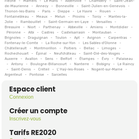
-
-
-
-
-
Flèche
Mamers
Le Mans
Albertville
Chambéry
Saint-Jean-
-
-
-
-
de-Maurienne
Annecy
Bonneville
Saint-Julien-en-Genevois
-
-
-
-
-
Thonon-les-Bains
Paris
Dieppe
Le Havre
Rouen
-
-
-
-
-
Fontainebleau
Meaux
Melun
Provins
Torcy
Mantes-la-
-
-
-
-
Jolie
Rambouillet
Saint-Germain-en-Laye
Versailles
-
-
-
-
-
-
Bressuire
Niort
Parthenay
Abbeville
Amiens
Montdidier
-
-
-
-
-
Péronne
Albi
Castres
Castelsarrasin
Montauban
-
-
-
-
-
-
Brignoles
Draguignan
Toulon
Apt
Avignon
Carpentras
-
-
-
Fontenay-le-Comte
La Roche-sur-Yon
Les Sables-d'Olonne
-
-
-
-
-
Châtellerault
Montmorillon
Poitiers
Bellac
Limoges
-
-
-
-
Rochechouart
Épinal
Neufchâteau
Saint-Dié-des-Vosges
-
-
-
-
-
-
Auxerre
Avallon
Sens
Belfort
Étampes
Évry
Palaiseau
-
-
-
-
-
Antony
Boulogne-Billancourt
Nanterre
Bobigny
Le Raincy
-
-
-
-
-
Saint-Denis
Créteil
L' Haÿ-les-Roses
Nogent-sur-Marne
-
-
Argenteuil
Pontoise
Sarcelles
Espace client
Connexion
Créer un compte
Inscrivez-vous
Tarifs RE2020