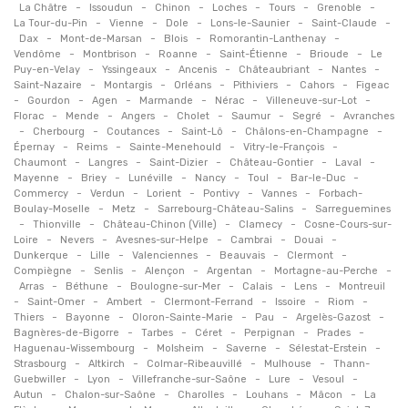
-
-
-
-
-
-
La Châtre
Issoudun
Chinon
Loches
Tours
Grenoble
-
-
-
-
-
La Tour-du-Pin
Vienne
Dole
Lons-le-Saunier
Saint-Claude
-
-
-
-
Dax
Mont-de-Marsan
Blois
Romorantin-Lanthenay
-
-
-
-
-
Vendôme
Montbrison
Roanne
Saint-Étienne
Brioude
Le
-
-
-
-
-
Puy-en-Velay
Yssingeaux
Ancenis
Châteaubriant
Nantes
-
-
-
-
-
Saint-Nazaire
Montargis
Orléans
Pithiviers
Cahors
Figeac
-
-
-
-
-
-
Gourdon
Agen
Marmande
Nérac
Villeneuve-sur-Lot
-
-
-
-
-
-
Florac
Mende
Angers
Cholet
Saumur
Segré
Avranches
-
-
-
-
-
Cherbourg
Coutances
Saint-Lô
Châlons-en-Champagne
-
-
-
-
Épernay
Reims
Sainte-Menehould
Vitry-le-François
-
-
-
-
-
Chaumont
Langres
Saint-Dizier
Château-Gontier
Laval
-
-
-
-
-
-
Mayenne
Briey
Lunéville
Nancy
Toul
Bar-le-Duc
-
-
-
-
-
Commercy
Verdun
Lorient
Pontivy
Vannes
Forbach-
-
-
-
Boulay-Moselle
Metz
Sarrebourg-Château-Salins
Sarreguemines
-
-
-
-
Thionville
Château-Chinon (Ville)
Clamecy
Cosne-Cours-sur-
-
-
-
-
-
Loire
Nevers
Avesnes-sur-Helpe
Cambrai
Douai
-
-
-
-
-
Dunkerque
Lille
Valenciennes
Beauvais
Clermont
-
-
-
-
-
Compiègne
Senlis
Alençon
Argentan
Mortagne-au-Perche
-
-
-
-
-
Arras
Béthune
Boulogne-sur-Mer
Calais
Lens
Montreuil
-
-
-
-
-
-
Saint-Omer
Ambert
Clermont-Ferrand
Issoire
Riom
-
-
-
-
-
Thiers
Bayonne
Oloron-Sainte-Marie
Pau
Argelès-Gazost
-
-
-
-
-
Bagnères-de-Bigorre
Tarbes
Céret
Perpignan
Prades
-
-
-
-
Haguenau-Wissembourg
Molsheim
Saverne
Sélestat-Erstein
-
-
-
-
Strasbourg
Altkirch
Colmar-Ribeauvillé
Mulhouse
Thann-
-
-
-
-
-
Guebwiller
Lyon
Villefranche-sur-Saône
Lure
Vesoul
-
-
-
-
-
Autun
Chalon-sur-Saône
Charolles
Louhans
Mâcon
La