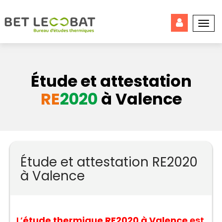
Togg
navi
Étude et attestation
RE
2020
à Valence
Étude et attestation RE2020
à Valence
L’
étude thermique RE2020 à Valence
est