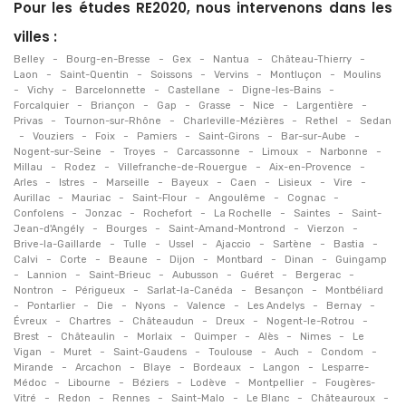
Pour les études RE2020, nous intervenons dans les
villes :
-
-
-
-
-
Belley
Bourg-en-Bresse
Gex
Nantua
Château-Thierry
-
-
-
-
-
Laon
Saint-Quentin
Soissons
Vervins
Montluçon
Moulins
-
-
-
-
-
Vichy
Barcelonnette
Castellane
Digne-les-Bains
-
-
-
-
-
-
Forcalquier
Briançon
Gap
Grasse
Nice
Largentière
-
-
-
-
Privas
Tournon-sur-Rhône
Charleville-Mézières
Rethel
Sedan
-
-
-
-
-
-
Vouziers
Foix
Pamiers
Saint-Girons
Bar-sur-Aube
-
-
-
-
-
Nogent-sur-Seine
Troyes
Carcassonne
Limoux
Narbonne
-
-
-
-
Millau
Rodez
Villefranche-de-Rouergue
Aix-en-Provence
-
-
-
-
-
-
-
Arles
Istres
Marseille
Bayeux
Caen
Lisieux
Vire
-
-
-
-
-
Aurillac
Mauriac
Saint-Flour
Angoulême
Cognac
-
-
-
-
-
Confolens
Jonzac
Rochefort
La Rochelle
Saintes
Saint-
-
-
-
-
Jean-d'Angély
Bourges
Saint-Amand-Montrond
Vierzon
-
-
-
-
-
-
Brive-la-Gaillarde
Tulle
Ussel
Ajaccio
Sartène
Bastia
-
-
-
-
-
-
Calvi
Corte
Beaune
Dijon
Montbard
Dinan
Guingamp
-
-
-
-
-
-
Lannion
Saint-Brieuc
Aubusson
Guéret
Bergerac
-
-
-
-
Nontron
Périgueux
Sarlat-la-Canéda
Besançon
Montbéliard
-
-
-
-
-
-
-
Pontarlier
Die
Nyons
Valence
Les Andelys
Bernay
-
-
-
-
-
Évreux
Chartres
Châteaudun
Dreux
Nogent-le-Rotrou
-
-
-
-
-
-
Brest
Châteaulin
Morlaix
Quimper
Alès
Nimes
Le
-
-
-
-
-
-
Vigan
Muret
Saint-Gaudens
Toulouse
Auch
Condom
-
-
-
-
-
Mirande
Arcachon
Blaye
Bordeaux
Langon
Lesparre-
-
-
-
-
-
Médoc
Libourne
Béziers
Lodève
Montpellier
Fougères-
-
-
-
-
-
-
Vitré
Redon
Rennes
Saint-Malo
Le Blanc
Châteauroux