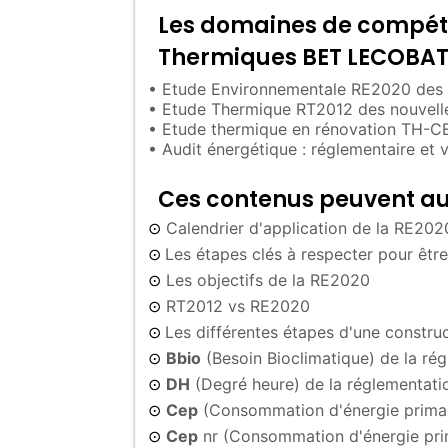
Les domaines de compéte
Thermiques BET LECOBAT 
• Etude Environnementale RE2020 des n
• Etude Thermique RT2012 des nouvelle
• Etude thermique en rénovation TH-C
• Audit énergétique : réglementaire et v
Ces contenus peuvent aus
Calendrier d'application de la RE202
⊙
Les étapes clés à respecter pour êt
⊙
Les objectifs de la RE2020
⊙
RT2012 vs RE2020
⊙
Les différentes étapes d'une constru
⊙
Bbio
(Besoin Bioclimatique) de la r
⊙
DH
(Degré heure) de la réglementat
⊙
Cep
(Consommation d'énergie primai
⊙
Cep
nr (Consommation d'énergie pri
⊙