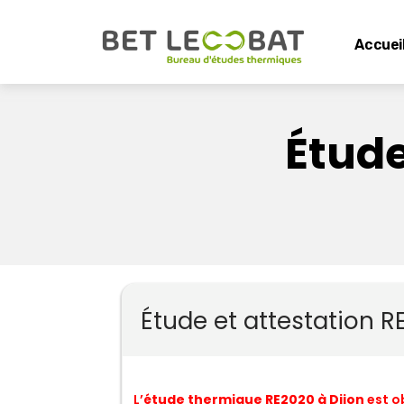
Accuei
Étude
Étude et attestation R
L’
étude thermique RE2020 à Dijon
est o