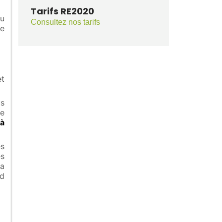
Tarifs RE2020
ou
Consultez nos tarifs
re
et
us
de
 à
es
es
a
rd