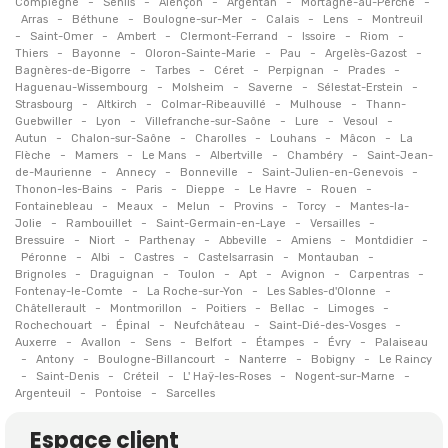
-
-
-
-
-
Compiègne
Senlis
Alençon
Argentan
Mortagne-au-Perche
-
-
-
-
-
Arras
Béthune
Boulogne-sur-Mer
Calais
Lens
Montreuil
-
-
-
-
-
-
Saint-Omer
Ambert
Clermont-Ferrand
Issoire
Riom
-
-
-
-
-
Thiers
Bayonne
Oloron-Sainte-Marie
Pau
Argelès-Gazost
-
-
-
-
-
Bagnères-de-Bigorre
Tarbes
Céret
Perpignan
Prades
-
-
-
-
Haguenau-Wissembourg
Molsheim
Saverne
Sélestat-Erstein
-
-
-
-
Strasbourg
Altkirch
Colmar-Ribeauvillé
Mulhouse
Thann-
-
-
-
-
-
Guebwiller
Lyon
Villefranche-sur-Saône
Lure
Vesoul
-
-
-
-
-
Autun
Chalon-sur-Saône
Charolles
Louhans
Mâcon
La
-
-
-
-
-
Flèche
Mamers
Le Mans
Albertville
Chambéry
Saint-Jean-
-
-
-
-
de-Maurienne
Annecy
Bonneville
Saint-Julien-en-Genevois
-
-
-
-
-
Thonon-les-Bains
Paris
Dieppe
Le Havre
Rouen
-
-
-
-
-
Fontainebleau
Meaux
Melun
Provins
Torcy
Mantes-la-
-
-
-
-
Jolie
Rambouillet
Saint-Germain-en-Laye
Versailles
-
-
-
-
-
-
Bressuire
Niort
Parthenay
Abbeville
Amiens
Montdidier
-
-
-
-
-
Péronne
Albi
Castres
Castelsarrasin
Montauban
-
-
-
-
-
-
Brignoles
Draguignan
Toulon
Apt
Avignon
Carpentras
-
-
-
Fontenay-le-Comte
La Roche-sur-Yon
Les Sables-d'Olonne
-
-
-
-
-
Châtellerault
Montmorillon
Poitiers
Bellac
Limoges
-
-
-
-
Rochechouart
Épinal
Neufchâteau
Saint-Dié-des-Vosges
-
-
-
-
-
-
Auxerre
Avallon
Sens
Belfort
Étampes
Évry
Palaiseau
-
-
-
-
-
Antony
Boulogne-Billancourt
Nanterre
Bobigny
Le Raincy
-
-
-
-
-
Saint-Denis
Créteil
L' Haÿ-les-Roses
Nogent-sur-Marne
-
-
Argenteuil
Pontoise
Sarcelles
Espace client