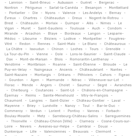
-
-
-
-
-
-
Lannion
Saint-Brieuc
Aubusson
Guéret
Bergerac
-
-
-
-
Nontron
Périgueux
Sarlat-la-Canéda
Besançon
Montbéliard
-
-
-
-
-
-
-
Pontarlier
Die
Nyons
Valence
Les Andelys
Bernay
-
-
-
-
-
Évreux
Chartres
Châteaudun
Dreux
Nogent-le-Rotrou
-
-
-
-
-
-
Brest
Châteaulin
Morlaix
Quimper
Alès
Nimes
Le
-
-
-
-
-
-
Vigan
Muret
Saint-Gaudens
Toulouse
Auch
Condom
-
-
-
-
-
Mirande
Arcachon
Blaye
Bordeaux
Langon
Lesparre-
-
-
-
-
-
Médoc
Libourne
Béziers
Lodève
Montpellier
Fougères-
-
-
-
-
-
-
Vitré
Redon
Rennes
Saint-Malo
Le Blanc
Châteauroux
-
-
-
-
-
-
La Châtre
Issoudun
Chinon
Loches
Tours
Grenoble
-
-
-
-
-
La Tour-du-Pin
Vienne
Dole
Lons-le-Saunier
Saint-Claude
-
-
-
-
Dax
Mont-de-Marsan
Blois
Romorantin-Lanthenay
-
-
-
-
-
Vendôme
Montbrison
Roanne
Saint-Étienne
Brioude
Le
-
-
-
-
-
Puy-en-Velay
Yssingeaux
Ancenis
Châteaubriant
Nantes
-
-
-
-
-
Saint-Nazaire
Montargis
Orléans
Pithiviers
Cahors
Figeac
-
-
-
-
-
-
Gourdon
Agen
Marmande
Nérac
Villeneuve-sur-Lot
-
-
-
-
-
-
Florac
Mende
Angers
Cholet
Saumur
Segré
Avranches
-
-
-
-
-
Cherbourg
Coutances
Saint-Lô
Châlons-en-Champagne
-
-
-
-
Épernay
Reims
Sainte-Menehould
Vitry-le-François
-
-
-
-
-
Chaumont
Langres
Saint-Dizier
Château-Gontier
Laval
-
-
-
-
-
-
Mayenne
Briey
Lunéville
Nancy
Toul
Bar-le-Duc
-
-
-
-
-
Commercy
Verdun
Lorient
Pontivy
Vannes
Forbach-
-
-
-
Boulay-Moselle
Metz
Sarrebourg-Château-Salins
Sarreguemines
-
-
-
-
Thionville
Château-Chinon (Ville)
Clamecy
Cosne-Cours-sur-
-
-
-
-
-
Loire
Nevers
Avesnes-sur-Helpe
Cambrai
Douai
-
-
-
-
-
Dunkerque
Lille
Valenciennes
Beauvais
Clermont