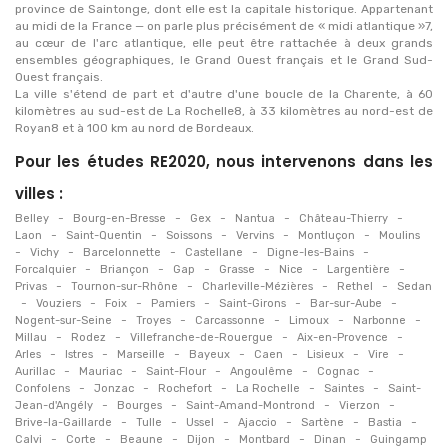
province de Saintonge, dont elle est la capitale historique. Appartenant
au midi de la France — on parle plus précisément de « midi atlantique »7,
au cœur de l'arc atlantique, elle peut être rattachée à deux grands
ensembles géographiques, le Grand Ouest français et le Grand Sud-
Ouest français.
La ville s'étend de part et d'autre d'une boucle de la Charente, à 60
kilomètres au sud-est de La Rochelle8, à 33 kilomètres au nord-est de
Royan8 et à 100 km au nord de Bordeaux.
Pour les études RE2020, nous intervenons dans les
villes :
-
-
-
-
-
Belley
Bourg-en-Bresse
Gex
Nantua
Château-Thierry
-
-
-
-
-
Laon
Saint-Quentin
Soissons
Vervins
Montluçon
Moulins
-
-
-
-
-
Vichy
Barcelonnette
Castellane
Digne-les-Bains
-
-
-
-
-
-
Forcalquier
Briançon
Gap
Grasse
Nice
Largentière
-
-
-
-
Privas
Tournon-sur-Rhône
Charleville-Mézières
Rethel
Sedan
-
-
-
-
-
-
Vouziers
Foix
Pamiers
Saint-Girons
Bar-sur-Aube
-
-
-
-
-
Nogent-sur-Seine
Troyes
Carcassonne
Limoux
Narbonne
-
-
-
-
Millau
Rodez
Villefranche-de-Rouergue
Aix-en-Provence
-
-
-
-
-
-
-
Arles
Istres
Marseille
Bayeux
Caen
Lisieux
Vire
-
-
-
-
-
Aurillac
Mauriac
Saint-Flour
Angoulême
Cognac
-
-
-
-
-
Confolens
Jonzac
Rochefort
La Rochelle
Saintes
Saint-
-
-
-
-
Jean-d'Angély
Bourges
Saint-Amand-Montrond
Vierzon
-
-
-
-
-
-
Brive-la-Gaillarde
Tulle
Ussel
Ajaccio
Sartène
Bastia
-
-
-
-
-
-
Calvi
Corte
Beaune
Dijon
Montbard
Dinan
Guingamp