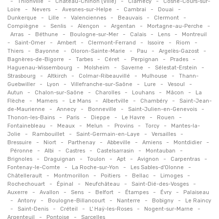
-
-
-
-
Thionville
Château-Chinon (Ville)
Clamecy
Cosne-Cours-sur-
-
-
-
-
-
Loire
Nevers
Avesnes-sur-Helpe
Cambrai
Douai
-
-
-
-
-
Dunkerque
Lille
Valenciennes
Beauvais
Clermont
-
-
-
-
-
Compiègne
Senlis
Alençon
Argentan
Mortagne-au-Perche
-
-
-
-
-
Arras
Béthune
Boulogne-sur-Mer
Calais
Lens
Montreuil
-
-
-
-
-
-
Saint-Omer
Ambert
Clermont-Ferrand
Issoire
Riom
-
-
-
-
-
Thiers
Bayonne
Oloron-Sainte-Marie
Pau
Argelès-Gazost
-
-
-
-
-
Bagnères-de-Bigorre
Tarbes
Céret
Perpignan
Prades
-
-
-
-
Haguenau-Wissembourg
Molsheim
Saverne
Sélestat-Erstein
-
-
-
-
Strasbourg
Altkirch
Colmar-Ribeauvillé
Mulhouse
Thann-
-
-
-
-
-
Guebwiller
Lyon
Villefranche-sur-Saône
Lure
Vesoul
-
-
-
-
-
Autun
Chalon-sur-Saône
Charolles
Louhans
Mâcon
La
-
-
-
-
-
Flèche
Mamers
Le Mans
Albertville
Chambéry
Saint-Jean-
-
-
-
-
de-Maurienne
Annecy
Bonneville
Saint-Julien-en-Genevois
-
-
-
-
-
Thonon-les-Bains
Paris
Dieppe
Le Havre
Rouen
-
-
-
-
-
Fontainebleau
Meaux
Melun
Provins
Torcy
Mantes-la-
-
-
-
-
Jolie
Rambouillet
Saint-Germain-en-Laye
Versailles
-
-
-
-
-
-
Bressuire
Niort
Parthenay
Abbeville
Amiens
Montdidier
-
-
-
-
-
Péronne
Albi
Castres
Castelsarrasin
Montauban
-
-
-
-
-
-
Brignoles
Draguignan
Toulon
Apt
Avignon
Carpentras
-
-
-
Fontenay-le-Comte
La Roche-sur-Yon
Les Sables-d'Olonne
-
-
-
-
-
Châtellerault
Montmorillon
Poitiers
Bellac
Limoges
-
-
-
-
Rochechouart
Épinal
Neufchâteau
Saint-Dié-des-Vosges
-
-
-
-
-
-
Auxerre
Avallon
Sens
Belfort
Étampes
Évry
Palaiseau
-
-
-
-
-
Antony
Boulogne-Billancourt
Nanterre
Bobigny
Le Raincy
-
-
-
-
-
Saint-Denis
Créteil
L' Haÿ-les-Roses
Nogent-sur-Marne
-
-
Argenteuil
Pontoise
Sarcelles