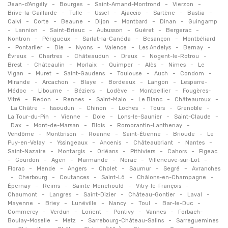
-
-
-
-
Jean-d'Angély
Bourges
Saint-Amand-Montrond
Vierzon
-
-
-
-
-
-
Brive-la-Gaillarde
Tulle
Ussel
Ajaccio
Sartène
Bastia
-
-
-
-
-
-
Calvi
Corte
Beaune
Dijon
Montbard
Dinan
Guingamp
-
-
-
-
-
-
Lannion
Saint-Brieuc
Aubusson
Guéret
Bergerac
-
-
-
-
Nontron
Périgueux
Sarlat-la-Canéda
Besançon
Montbéliard
-
-
-
-
-
-
-
Pontarlier
Die
Nyons
Valence
Les Andelys
Bernay
-
-
-
-
-
Évreux
Chartres
Châteaudun
Dreux
Nogent-le-Rotrou
-
-
-
-
-
-
Brest
Châteaulin
Morlaix
Quimper
Alès
Nimes
Le
-
-
-
-
-
-
Vigan
Muret
Saint-Gaudens
Toulouse
Auch
Condom
-
-
-
-
-
Mirande
Arcachon
Blaye
Bordeaux
Langon
Lesparre-
-
-
-
-
-
Médoc
Libourne
Béziers
Lodève
Montpellier
Fougères-
-
-
-
-
-
-
Vitré
Redon
Rennes
Saint-Malo
Le Blanc
Châteauroux
-
-
-
-
-
-
La Châtre
Issoudun
Chinon
Loches
Tours
Grenoble
-
-
-
-
-
La Tour-du-Pin
Vienne
Dole
Lons-le-Saunier
Saint-Claude
-
-
-
-
Dax
Mont-de-Marsan
Blois
Romorantin-Lanthenay
-
-
-
-
-
Vendôme
Montbrison
Roanne
Saint-Étienne
Brioude
Le
-
-
-
-
-
Puy-en-Velay
Yssingeaux
Ancenis
Châteaubriant
Nantes
-
-
-
-
-
Saint-Nazaire
Montargis
Orléans
Pithiviers
Cahors
Figeac
-
-
-
-
-
-
Gourdon
Agen
Marmande
Nérac
Villeneuve-sur-Lot
-
-
-
-
-
-
Florac
Mende
Angers
Cholet
Saumur
Segré
Avranches
-
-
-
-
-
Cherbourg
Coutances
Saint-Lô
Châlons-en-Champagne
-
-
-
-
Épernay
Reims
Sainte-Menehould
Vitry-le-François
-
-
-
-
-
Chaumont
Langres
Saint-Dizier
Château-Gontier
Laval
-
-
-
-
-
-
Mayenne
Briey
Lunéville
Nancy
Toul
Bar-le-Duc
-
-
-
-
-
Commercy
Verdun
Lorient
Pontivy
Vannes
Forbach-
-
-
-
Boulay-Moselle
Metz
Sarrebourg-Château-Salins
Sarreguemines