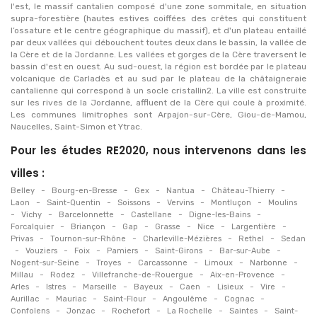
l'est, le massif cantalien composé d'une zone sommitale, en situation
supra-forestière (hautes estives coiffées des crêtes qui constituent
l’ossature et le centre géographique du massif), et d'un plateau entaillé
par deux vallées qui débouchent toutes deux dans le bassin, la vallée de
la Cère et de la Jordanne. Les vallées et gorges de la Cère traversent le
bassin d'est en ouest. Au sud-ouest, la région est bordée par le plateau
volcanique de Carladès et au sud par le plateau de la châtaigneraie
cantalienne qui correspond à un socle cristallin2. La ville est construite
sur les rives de la Jordanne, affluent de la Cère qui coule à proximité.
Les communes limitrophes sont Arpajon-sur-Cère, Giou-de-Mamou,
Naucelles, Saint-Simon et Ytrac.
Pour les études RE2020, nous intervenons dans les
villes :
-
-
-
-
-
Belley
Bourg-en-Bresse
Gex
Nantua
Château-Thierry
-
-
-
-
-
Laon
Saint-Quentin
Soissons
Vervins
Montluçon
Moulins
-
-
-
-
-
Vichy
Barcelonnette
Castellane
Digne-les-Bains
-
-
-
-
-
-
Forcalquier
Briançon
Gap
Grasse
Nice
Largentière
-
-
-
-
Privas
Tournon-sur-Rhône
Charleville-Mézières
Rethel
Sedan
-
-
-
-
-
-
Vouziers
Foix
Pamiers
Saint-Girons
Bar-sur-Aube
-
-
-
-
-
Nogent-sur-Seine
Troyes
Carcassonne
Limoux
Narbonne
-
-
-
-
Millau
Rodez
Villefranche-de-Rouergue
Aix-en-Provence
-
-
-
-
-
-
-
Arles
Istres
Marseille
Bayeux
Caen
Lisieux
Vire
-
-
-
-
-
Aurillac
Mauriac
Saint-Flour
Angoulême
Cognac
-
-
-
-
-
Confolens
Jonzac
Rochefort
La Rochelle
Saintes
Saint-