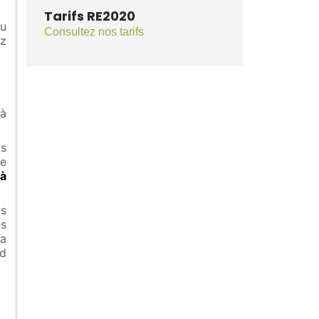
Tarifs RE2020
ou
Consultez nos tarifs
z
à
us
de
 à
es
es
a
rd