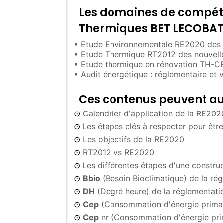
Les domaines de compéte
Thermiques BET LECOBAT 
• Etude Environnementale RE2020 des n
• Etude Thermique RT2012 des nouvelle
• Etude thermique en rénovation TH-C
• Audit énergétique : réglementaire et v
Ces contenus peuvent aus
Calendrier d'application de la RE202
⊙
Les étapes clés à respecter pour êt
⊙
Les objectifs de la RE2020
⊙
RT2012 vs RE2020
⊙
Les différentes étapes d'une constru
⊙
Bbio
(Besoin Bioclimatique) de la r
⊙
DH
(Degré heure) de la réglementat
⊙
Cep
(Consommation d'énergie primai
⊙
Cep
nr (Consommation d'énergie pri
⊙