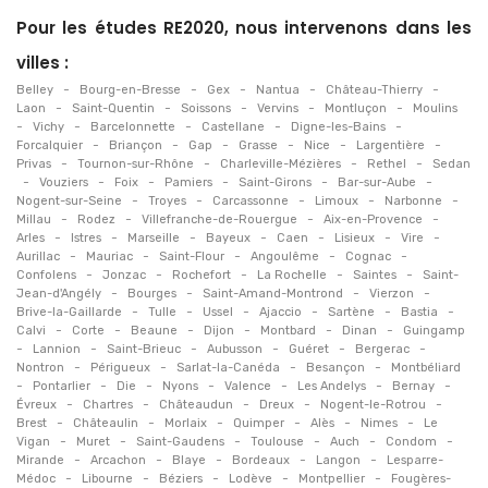
Pour les études RE2020, nous intervenons dans les
villes :
-
-
-
-
-
Belley
Bourg-en-Bresse
Gex
Nantua
Château-Thierry
-
-
-
-
-
Laon
Saint-Quentin
Soissons
Vervins
Montluçon
Moulins
-
-
-
-
-
Vichy
Barcelonnette
Castellane
Digne-les-Bains
-
-
-
-
-
-
Forcalquier
Briançon
Gap
Grasse
Nice
Largentière
-
-
-
-
Privas
Tournon-sur-Rhône
Charleville-Mézières
Rethel
Sedan
-
-
-
-
-
-
Vouziers
Foix
Pamiers
Saint-Girons
Bar-sur-Aube
-
-
-
-
-
Nogent-sur-Seine
Troyes
Carcassonne
Limoux
Narbonne
-
-
-
-
Millau
Rodez
Villefranche-de-Rouergue
Aix-en-Provence
-
-
-
-
-
-
-
Arles
Istres
Marseille
Bayeux
Caen
Lisieux
Vire
-
-
-
-
-
Aurillac
Mauriac
Saint-Flour
Angoulême
Cognac
-
-
-
-
-
Confolens
Jonzac
Rochefort
La Rochelle
Saintes
Saint-
-
-
-
-
Jean-d'Angély
Bourges
Saint-Amand-Montrond
Vierzon
-
-
-
-
-
-
Brive-la-Gaillarde
Tulle
Ussel
Ajaccio
Sartène
Bastia
-
-
-
-
-
-
Calvi
Corte
Beaune
Dijon
Montbard
Dinan
Guingamp
-
-
-
-
-
-
Lannion
Saint-Brieuc
Aubusson
Guéret
Bergerac
-
-
-
-
Nontron
Périgueux
Sarlat-la-Canéda
Besançon
Montbéliard
-
-
-
-
-
-
-
Pontarlier
Die
Nyons
Valence
Les Andelys
Bernay
-
-
-
-
-
Évreux
Chartres
Châteaudun
Dreux
Nogent-le-Rotrou
-
-
-
-
-
-
Brest
Châteaulin
Morlaix
Quimper
Alès
Nimes
Le
-
-
-
-
-
-
Vigan
Muret
Saint-Gaudens
Toulouse
Auch
Condom
-
-
-
-
-
Mirande
Arcachon
Blaye
Bordeaux
Langon
Lesparre-
-
-
-
-
-
Médoc
Libourne
Béziers
Lodève
Montpellier
Fougères-