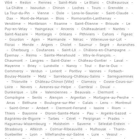
-
-
-
-
-
-
Vitré
Redon
Rennes
Saint-Malo
Le Blanc
Châteauroux
-
-
-
-
-
-
La Châtre
Issoudun
Chinon
Loches
Tours
Grenoble
-
-
-
-
-
La Tour-du-Pin
Vienne
Dole
Lons-le-Saunier
Saint-Claude
-
-
-
-
Dax
Mont-de-Marsan
Blois
Romorantin-Lanthenay
-
-
-
-
-
Vendôme
Montbrison
Roanne
Saint-Étienne
Brioude
Le
-
-
-
-
-
Puy-en-Velay
Yssingeaux
Ancenis
Châteaubriant
Nantes
-
-
-
-
-
Saint-Nazaire
Montargis
Orléans
Pithiviers
Cahors
Figeac
-
-
-
-
-
-
Gourdon
Agen
Marmande
Nérac
Villeneuve-sur-Lot
-
-
-
-
-
-
Florac
Mende
Angers
Cholet
Saumur
Segré
Avranches
-
-
-
-
-
Cherbourg
Coutances
Saint-Lô
Châlons-en-Champagne
-
-
-
-
Épernay
Reims
Sainte-Menehould
Vitry-le-François
-
-
-
-
-
Chaumont
Langres
Saint-Dizier
Château-Gontier
Laval
-
-
-
-
-
-
Mayenne
Briey
Lunéville
Nancy
Toul
Bar-le-Duc
-
-
-
-
-
Commercy
Verdun
Lorient
Pontivy
Vannes
Forbach-
-
-
-
Boulay-Moselle
Metz
Sarrebourg-Château-Salins
Sarreguemines
-
-
-
-
Thionville
Château-Chinon (Ville)
Clamecy
Cosne-Cours-sur-
-
-
-
-
-
Loire
Nevers
Avesnes-sur-Helpe
Cambrai
Douai
-
-
-
-
-
Dunkerque
Lille
Valenciennes
Beauvais
Clermont
-
-
-
-
-
Compiègne
Senlis
Alençon
Argentan
Mortagne-au-Perche
-
-
-
-
-
Arras
Béthune
Boulogne-sur-Mer
Calais
Lens
Montreuil
-
-
-
-
-
-
Saint-Omer
Ambert
Clermont-Ferrand
Issoire
Riom
-
-
-
-
-
Thiers
Bayonne
Oloron-Sainte-Marie
Pau
Argelès-Gazost
-
-
-
-
-
Bagnères-de-Bigorre
Tarbes
Céret
Perpignan
Prades
-
-
-
-
Haguenau-Wissembourg
Molsheim
Saverne
Sélestat-Erstein
-
-
-
-
Strasbourg
Altkirch
Colmar-Ribeauvillé
Mulhouse
Thann-
-
-
-
-
-
Guebwiller
Lyon
Villefranche-sur-Saône
Lure
Vesoul