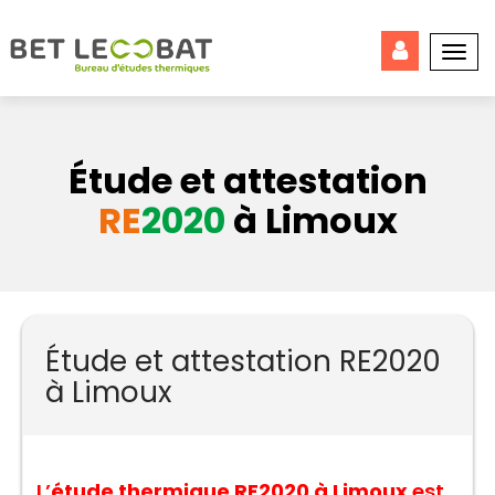
Togg
navi
Étude et attestation
RE
2020
à Limoux
Étude et attestation RE2020
à Limoux
L’
étude thermique RE2020 à Limoux
est