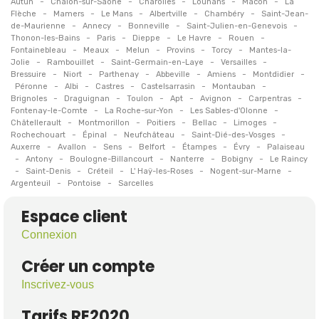
-
-
-
-
-
Autun
Chalon-sur-Saône
Charolles
Louhans
Mâcon
La
-
-
-
-
-
Flèche
Mamers
Le Mans
Albertville
Chambéry
Saint-Jean-
-
-
-
-
de-Maurienne
Annecy
Bonneville
Saint-Julien-en-Genevois
-
-
-
-
-
Thonon-les-Bains
Paris
Dieppe
Le Havre
Rouen
-
-
-
-
-
Fontainebleau
Meaux
Melun
Provins
Torcy
Mantes-la-
-
-
-
-
Jolie
Rambouillet
Saint-Germain-en-Laye
Versailles
-
-
-
-
-
-
Bressuire
Niort
Parthenay
Abbeville
Amiens
Montdidier
-
-
-
-
-
Péronne
Albi
Castres
Castelsarrasin
Montauban
-
-
-
-
-
-
Brignoles
Draguignan
Toulon
Apt
Avignon
Carpentras
-
-
-
Fontenay-le-Comte
La Roche-sur-Yon
Les Sables-d'Olonne
-
-
-
-
-
Châtellerault
Montmorillon
Poitiers
Bellac
Limoges
-
-
-
-
Rochechouart
Épinal
Neufchâteau
Saint-Dié-des-Vosges
-
-
-
-
-
-
Auxerre
Avallon
Sens
Belfort
Étampes
Évry
Palaiseau
-
-
-
-
-
Antony
Boulogne-Billancourt
Nanterre
Bobigny
Le Raincy
-
-
-
-
-
Saint-Denis
Créteil
L' Haÿ-les-Roses
Nogent-sur-Marne
-
-
Argenteuil
Pontoise
Sarcelles
Espace client
Connexion
Créer un compte
Inscrivez-vous
Tarifs RE2020