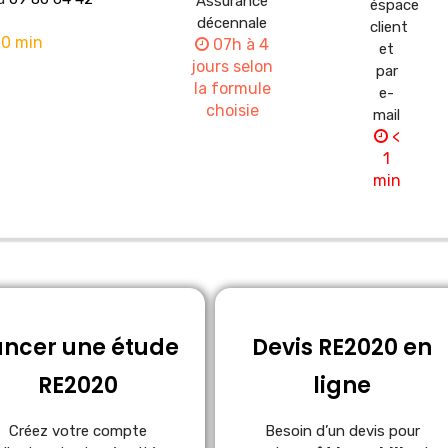
Assurance
éspace
décennale
client
10 min
07h à 4
et
jours selon
par
la formule
e-
choisie
mail
<
1
min
ancer une étude
Devis RE2020 en
RE2020
ligne
Créez votre compte
Besoin d’un devis pour