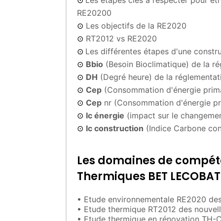
Les étapes clés à respecter pour êt
⊙
RE20200
Les objectifs de la RE2020
⊙
RT2012 vs RE2020
⊙
Les différentes étapes d'une constr
⊙
Bbio
(Besoin Bioclimatique) de la 
⊙
DH
(Degré heure) de la réglementa
⊙
Cep
(Consommation d'énergie prima
⊙
Cep
nr (Consommation d'énergie pr
⊙
Ic énergie
(impact sur le changemen
⊙
Ic construction
(Indice Carbone con
⊙
Les domaines de compéte
Thermiques BET LECOBAT 
• Etude environnementale RE2020 des 
• Etude thermique RT2012 des nouvell
• Etude thermique en rénovation TH-