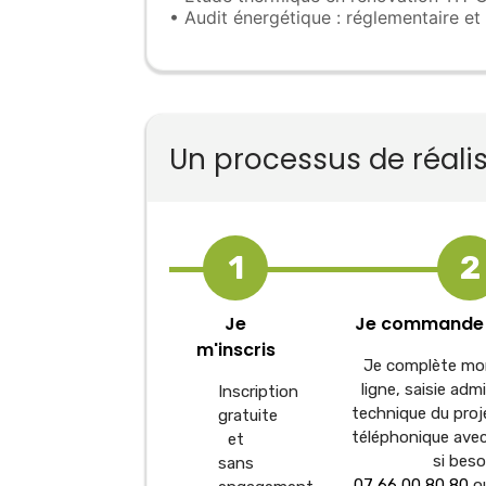
• Audit énergétique : réglementaire et
Un processus de réali
1
2
Je
Je commande
m'inscris
Je complète mo
ligne, saisie adm
Inscription
technique du proj
gratuite
téléphonique avec
et
si beso
sans
07 66 00 80 80
o