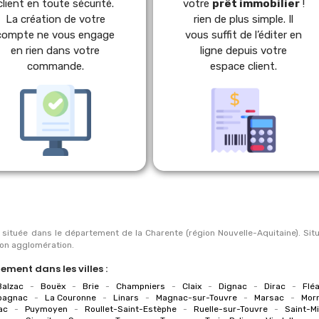
client en toute sécurité.
votre
prêt immobilier
!
La création de votre
rien de plus simple. Il
compte ne vous engage
vous suffit de l’éditer en
en rien dans votre
ligne depuis votre
commande.
espace client.
ituée dans le département de la Charente (région Nouvelle-Aquitaine). Sit
son agglomération.
ment dans les villes :
alzac
-
Bouëx
-
Brie
-
Champniers
-
Claix
-
Dignac
-
Dirac
-
Flé
spagnac
-
La Couronne
-
Linars
-
Magnac-sur-Touvre
-
Marsac
-
Mor
iac
-
Puymoyen
-
Roullet-Saint-Estèphe
-
Ruelle-sur-Touvre
-
Saint-Mi