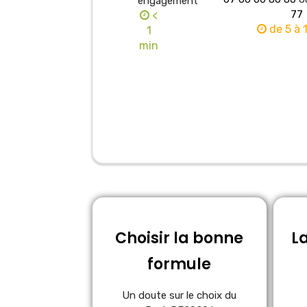
engagement
77
<
de 5 à 
1
min
Choisir la bonne
L
formule
Un doute sur le choix du