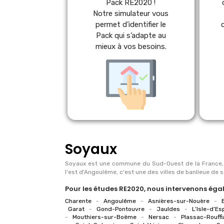
Pack RE2020 !
Notre simulateur vous
permet d’identifier le
Pack qui s’adapte au
mieux à vos besoins.
Soyaux
Soyaux est une commune du Sud-Ouest de la France, s
l'est d'Angoulême, c'est une des villes de banlieue de 
Pour les études RE2020, nous intervenons égale
Charente
-
Angoulême
-
Asnières-sur-Nouère
-
B
Garat
-
Gond-Pontouvre
-
Jauldes
-
L’Isle-d’E
-
Mouthiers-sur-Boëme
-
Nersac
-
Plassac-Rouff