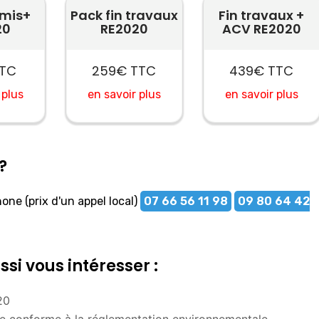
rmis+
Pack fin travaux
Fin travaux +
20
RE2020
ACV RE2020
TTC
259€ TTC
439€ TTC
 plus
en savoir plus
en savoir plus
?
ne (prix d'un appel local)
07 66 56 11 98
09 80 64 42
i vous intéresser :
20